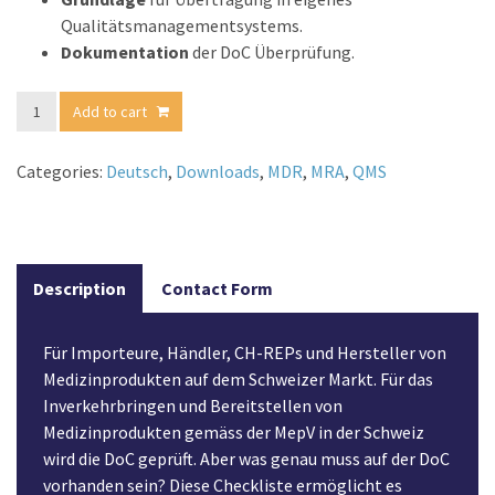
Qualitätsmanagementsystems.
Dokumentation
der DoC Überprüfung.
EU-
Konformitätserklärung
Add to cart
(DoC)Checkliste
zur
Prüfung
der
Categories:
Deutsch
,
Downloads
,
MDR
,
MRA
,
QMS
DoC.
quantity
Description
Contact Form
Für Importeure, Händler, CH-REPs und Hersteller von
Medizinprodukten auf dem Schweizer Markt. Für das
Inverkehrbringen und Bereitstellen von
Medizinprodukten gemäss der MepV in der Schweiz
wird die DoC geprüft. Aber was genau muss auf der DoC
vorhanden sein? Diese Checkliste ermöglicht es