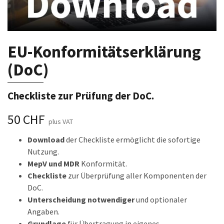
EU-Konformitätserklärung
(DoC)
Checkliste zur Prüfung der DoC.
50
CHF
plus VAT
Download
der Checkliste ermöglicht die sofortige
Nutzung.
MepV und MDR
Konformität.
Checkliste
zur Überprüfung aller Komponenten der
DoC.
Unterscheidung notwendiger
und optionaler
Angaben.
Grundlage
für Übertragung in eigenes